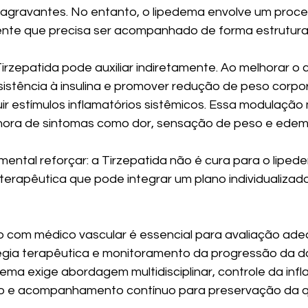
 agravantes. No entanto, o lipedema envolve um proce
tente que precisa ser acompanhado de forma estrutur
rzepatida pode auxiliar indiretamente. Ao melhorar o c
esistência à insulina e promover redução de peso corpora
uir estímulos inflamatórios sistêmicos. Essa modulação
lhora de sintomas como dor, sensação de peso e edem
ental reforçar: a Tirzepatida não é cura para o liped
erapêutica que pode integrar um plano individualizado
om médico vascular é essencial para avaliação ade
égia terapêutica e monitoramento da progressão da d
ema exige abordagem multidisciplinar, controle da inf
ção e acompanhamento contínuo para preservação da q