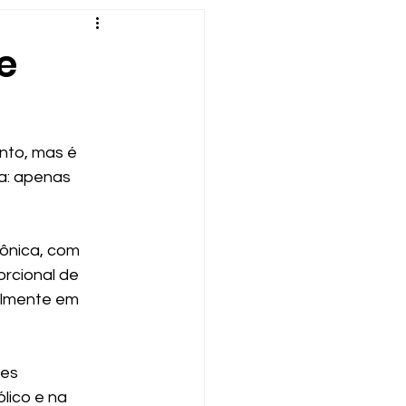
e
nto, mas é 
a: apenas 
ônica, com 
rcional de 
almente em 
es 
lico e na 