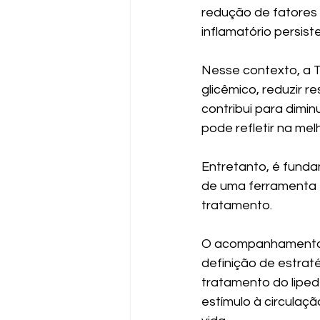
redução de fatores
inflamatório persis
Nesse contexto, a Ti
glicêmico, reduzir r
contribui para dimin
pode refletir na me
Entretanto, é fundam
de uma ferramenta t
tratamento.
O acompanhamento c
definição de estrat
tratamento do liped
estímulo à circula