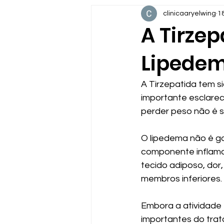
clinicaaryelwing
18
A Tirze
Lipede
A Tirzepatida tem 
importante esclare
perder peso não é s
O lipedema não é go
componente inflamat
tecido adiposo, dor,
membros inferiores.
Embora a atividade 
importantes do trat