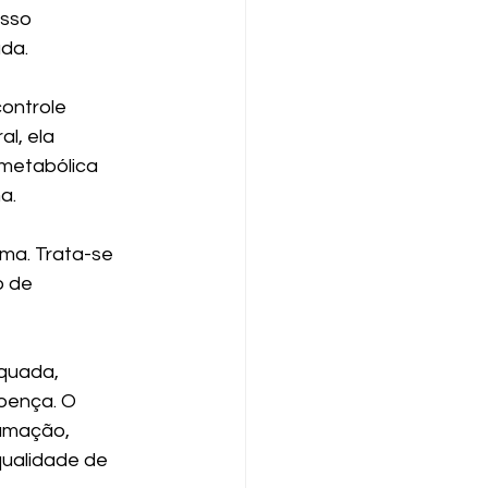
sso 
ada.
ontrole 
l, ela 
 metabólica 
a.
ema. Trata-se 
 de 
quada, 
oença. O 
lamação, 
ualidade de 