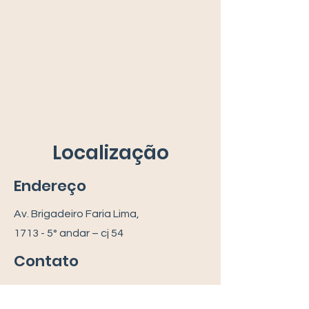
Contato e
Localização
Endereço
Av. Brigadeiro Faria Lima,
1713 - 5° andar – cj 54
Contato
11 99953-7959
atendimento@aryelwing.com.br